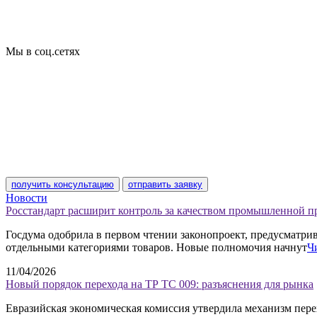
Базы кодов
Технические условия
Пожарная сертификация
Сертификат соответствия
Мы в соц.сетях
получить консультацию
отправить заявку
Новости
Росстандарт расширит контроль за качеством промышленной 
Госдума одобрила в первом чтении законопроект, предусматр
отдельными категориями товаров. Новые полномочия начнут
Ч
11/04/2026
Новый порядок перехода на ТР ТС 009: разъяснения для рынка
Евразийская экономическая комиссия утвердила механизм пере