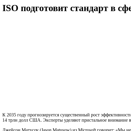
ISO подготовит стандарт в сф
К 2035 году прогнозируется существенный рост эффективност
14 трлн долл США. Эксперты уделяют пристальное внимание 
Джейсон Матусоу (Jason Matusow) из Microsoft говорит: «Мы 