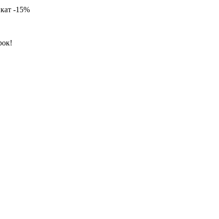
кат -
15%
рок!