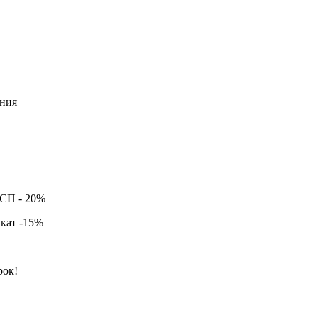
ния
ССП -
20%
кат -
15%
рок!