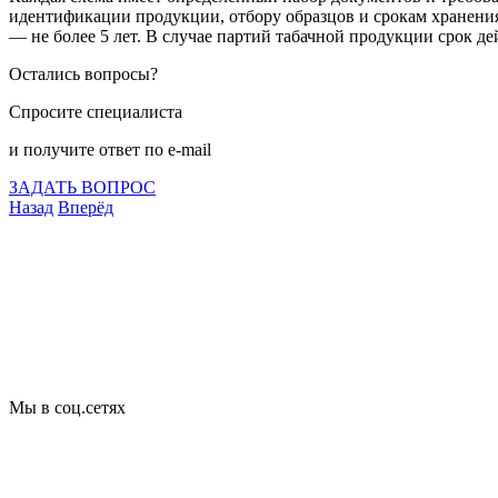
идентификации продукции, отбору образцов и срокам хранения д
— не более 5 лет. В случае партий табачной продукции срок де
Остались вопросы?
Спросите специалиста
и получите ответ по e-mail
ЗАДАТЬ ВОПРОС
Назад
Вперёд
Что подлежит сертификации
Сертификация товаров
Добровольная сертификация
Декларирование
Отказные письма
Базы кодов
Технические условия
Пожарная сертификация
Сертификат соответствия
Мы в соц.сетях