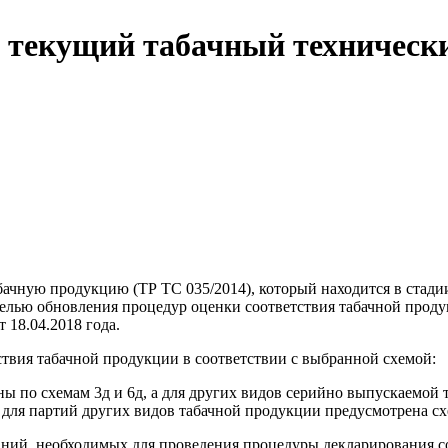
в текущий табачный техническ
абачную продукцию (ТР ТС 035/2014), который находится в ста
целью обновления процедур оценки соответствия табачной прод
18.04.2018 года.
твия табачной продукции в соответствии с выбранной схемой:
 по схемам 3д и 6д, а для других видов серийно выпускаемой 
 для партий других видов табачной продукции предусмотрена сх
ний, необходимых для проведения процедуры декларирования со