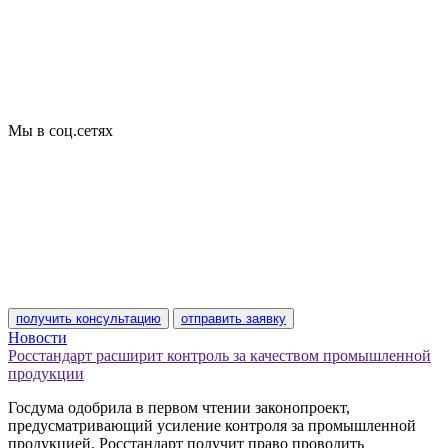
Добровольная сертификация
Декларирование
Отказные письма
Базы кодов
Технические условия
Пожарная сертификация
Сертификат соответствия
Мы в соц.сетях
получить консультацию
отправить заявку
Новости
Росстандарт расширит контроль за качеством промышленной
продукции
Госдума одобрила в первом чтении законопроект,
предусматривающий усиление контроля за промышленной
продукцией. Росстандарт получит право проводить