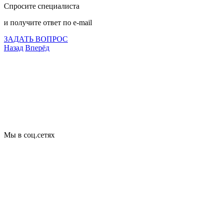
Спросите специалиста
и получите ответ по e-mail
ЗАДАТЬ ВОПРОС
Назад
Вперёд
Что подлежит сертификации
Сертификация товаров
Добровольная сертификация
Декларирование
Отказные письма
Базы кодов
Технические условия
Пожарная сертификация
Сертификат соответствия
Мы в соц.сетях