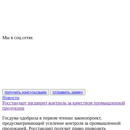
Добровольная сертификация
Декларирование
Отказные письма
Базы кодов
Технические условия
Пожарная сертификация
Сертификат соответствия
Мы в соц.сетях
получить консультацию
отправить заявку
Новости
Росстандарт расширит контроль за качеством промышленной
продукции
Госдума одобрила в первом чтении законопроект,
предусматривающий усиление контроля за промышленной
продукцией. Росстандарт получит право проводить