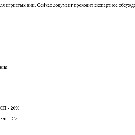
ля игристых вин. Сейчас документ проходит экспертное обсужде
ния
ССП -
20%
кат -
15%