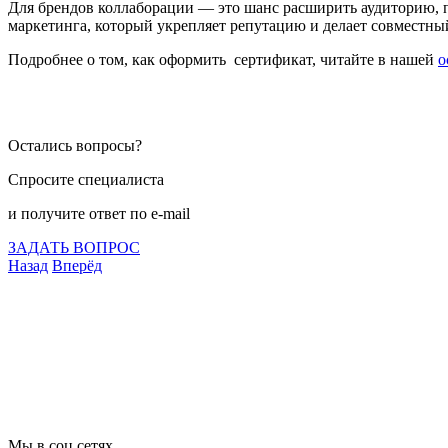
Для брендов коллаборации — это шанс расширить аудиторию, 
маркетинга, который укрепляет репутацию и делает совместны
Подробнее о том, как оформить сертификат, читайте в нашей
о
Остались вопросы?
Спросите специалиста
и получите ответ по e-mail
ЗАДАТЬ ВОПРОС
Назад
Вперёд
Что подлежит сертификации
Сертификация товаров
Добровольная сертификация
Декларирование
Отказные письма
Базы кодов
Технические условия
Пожарная сертификация
Сертификат соответствия
Мы в соц.сетях