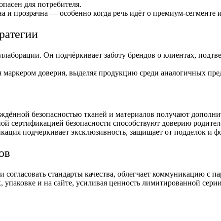
опасен для потребителя.
ена и прозрачна — особенно когда речь идёт о премиум-сегменте
ратегии
коллаборации. Он подчёркивает заботу брендов о клиентах, подтв
я маркером доверия, выделяя продукцию среди аналогичных пред
ждённой безопасностью тканей и материалов получают дополни
ной сертификацией безопасности способствуют доверию родите
ация подчеркивает эксклюзивность, защищает от подделок и ф
ов
 согласовать стандарты качества, облегчает коммуникацию с п
, упаковке и на сайте, усиливая ценность лимитированной серии