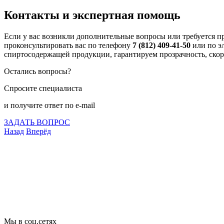
Контакты и экспертная помощь
Если у вас возникли дополнительные вопросы или требуется 
проконсультировать вас по телефону
7 (812) 409-41-50
или по э
спиртосодержащей продукции, гарантируем прозрачность, скор
Остались вопросы?
Спросите специалиста
и получите ответ по e-mail
ЗАДАТЬ ВОПРОС
Назад
Вперёд
Что подлежит сертификации
Сертификация товаров
Добровольная сертификация
Декларирование
Отказные письма
Базы кодов
Технические условия
Пожарная сертификация
Сертификат соответствия
Мы в соц.сетях