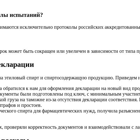
олы испытаний?
нимаются исключительно протоколы российских аккредитованны
 срок может быть сокращен или увеличен в зависимости от типа
екларации
 на этиловый спирт и спиртосодержащую продукцию. Приведем н
 обратился к нам для оформления декларации на новый вид про
окументы были подготовлены под ключ, с минимальным участие
ой груза на таможне из-за отсутствия декларации соответстви
трафов и простоев.
еского спирта для фармацевтических нужд, получила разъяснен
х, проверяли корректность документов и взаимодействовали с л