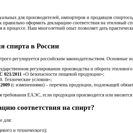
туальных для производителей, импортеров и продавцов спиртос
ак правильно оформить декларацию соответствия на этиловый сп
ся в процессе. Наш многолетний опыт позволяет дать практичес
я спирта в России
строго регулируется российским законодательством. Основные н
ударственном регулировании производства и оборота этилового
С 021/2011
«О безопасности пищевой продукции»;
. Технические условия»;
.2009
(с изменениями) – перечень продукции, подлежащей обяза
 требования ЕАЭС, если продукция производится или ввозится 
ацию соответствия на спирт?
е для:
евого и технического);