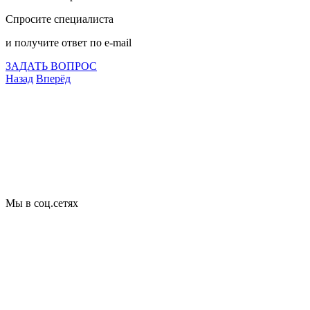
Спросите специалиста
и получите ответ по e-mail
ЗАДАТЬ ВОПРОС
Назад
Вперёд
Что подлежит сертификации
Сертификация товаров
Добровольная сертификация
Декларирование
Отказные письма
Базы кодов
Технические условия
Пожарная сертификация
Сертификат соответствия
Мы в соц.сетях