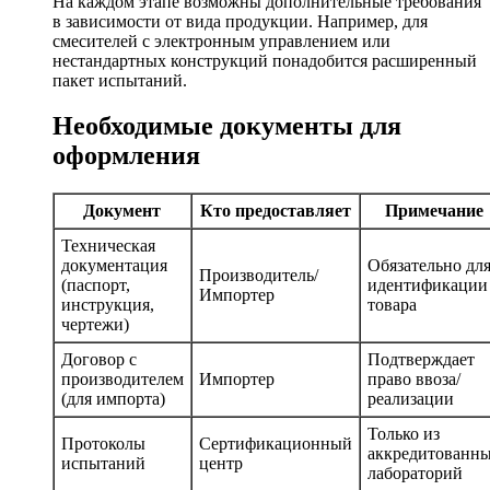
На каждом этапе возможны дополнительные требования
в зависимости от вида продукции. Например, для
смесителей с электронным управлением или
нестандартных конструкций понадобится расширенный
пакет испытаний.
Необходимые документы для
оформления
Документ
Кто предоставляет
Примечание
Техническая
документация
Обязательно дл
Производитель/
(паспорт,
идентификации
Импортер
инструкция,
товара
чертежи)
Договор с
Подтверждает
производителем
Импортер
право ввоза/
(для импорта)
реализации
Только из
Протоколы
Сертификационный
аккредитованн
испытаний
центр
лабораторий