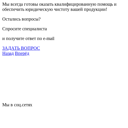
Мы всегда готовы оказать квалифицированную помощь и
обеспечить юридическую чистоту вашей продукции!
Остались вопросы?
Спросите специалиста
и получите ответ по e-mail
ЗАДАТЬ ВОПРОС
Назад
Вперёд
Что подлежит сертификации
Сертификация товаров
Добровольная сертификация
Декларирование
Отказные письма
Базы кодов
Технические условия
Пожарная сертификация
Сертификат соответствия
Мы в соц.сетях