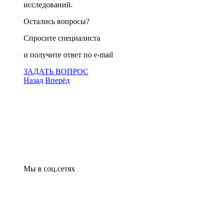
исследований.
Остались вопросы?
Спросите специалиста
и получите ответ по e-mail
ЗАДАТЬ ВОПРОС
Назад
Вперёд
Что подлежит сертификации
Сертификация товаров
Добровольная сертификация
Декларирование
Отказные письма
Базы кодов
Технические условия
Пожарная сертификация
Сертификат соответствия
Мы в соц.сетях